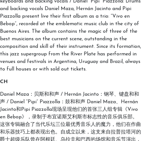
keyboards and backing vocals / Daniel “Pipi” Piazzolla: Drums
and backing vocals Daniel Maza, Hernán Jacinto and Pipi
Piazzolla present live their first album as a trio: “Vivo en
Bebop”, recorded at the emblematic music club in the city of
Buenos Aires. The album contains the magic of three of the
best musicians on the current scene, outstanding in the
composition and skill of their instrument. Since its formation,
this jazz supergroup from the River Plate has performed in
venues and festivals in Argentina, Uruguay and Brazil, always
to full houses or with sold out tickets.
CH
Daniel Maza：贝斯和和声 / Hernán Jacinto：钢琴、键盘和和
声 / Daniel “Pipi” Piazzolla：鼓和和声 Daniel Maza、Hernán
Jacinto和Pipi Piazzolla现场呈现他们的首张三人组专辑《Vivo
en Bebop》，录制于布宜诺斯艾利斯市标志性的音乐俱乐部。
这张专辑融合了当代乐坛三位最优秀音乐人的魔力，他们在作曲
和乐器技巧上都表现出色。自成立以来，这支来自拉普拉塔河的
爵士超级乐队曾在阿根廷、乌拉圭和巴西的场馆和音乐节演出，