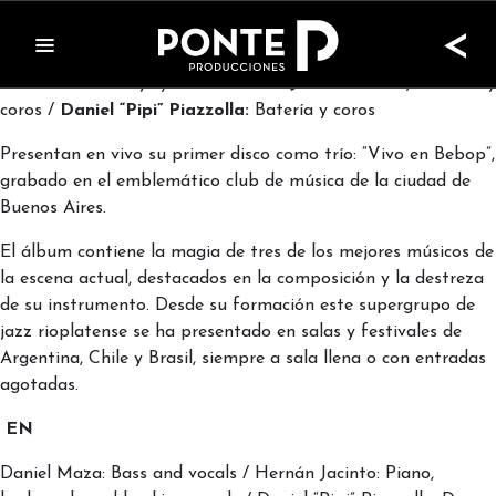
Maza Jacinto Piazzolla
<
Daniel Maza:
Bajo y voz
/ Hernán Jacinto:
Piano, teclados y
coros /
Daniel “Pipi” Piazzolla:
Batería y coros
Presentan en vivo su primer disco como trío: “Vivo en Bebop”,
grabado en el emblemático club de música de la ciudad de
Buenos Aires.
El álbum contiene la magia de tres de los mejores músicos de
la escena actual, destacados en la composición y la destreza
de su instrumento. Desde su formación este supergrupo de
jazz rioplatense se ha presentado en salas y festivales de
Argentina, Chile y Brasil, siempre a sala llena o con entradas
agotadas.
EN
Daniel Maza: Bass and vocals / Hernán Jacinto: Piano,