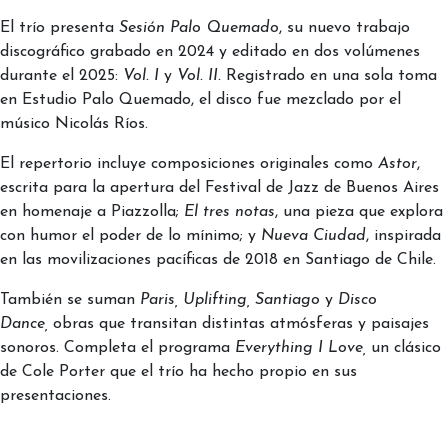
El trío presenta
Sesión Palo Quemado
, su nuevo trabajo
discográfico grabado en 2024 y editado en dos volúmenes
durante el 2025:
Vol. I
y
Vol. II.
Registrado en una sola toma
en Estudio Palo Quemado, el disco fue mezclado por el
músico Nicolás Ríos.
El repertorio incluye composiciones originales como
Astor
,
escrita para la apertura del Festival de Jazz de Buenos Aires
en homenaje a Piazzolla;
El tres notas
, una pieza que explora
con humor el poder de lo mínimo; y
Nueva Ciudad
, inspirada
en las movilizaciones pacíficas de 2018 en Santiago de Chile.
También se suman
Paris,
Uplifting, Santiago
y
Disco
Dance,
obras que transitan distintas atmósferas y paisajes
sonoros. Completa el programa
Everything I Love,
un clásico
de Cole Porter que el trío ha hecho propio en sus
presentaciones.