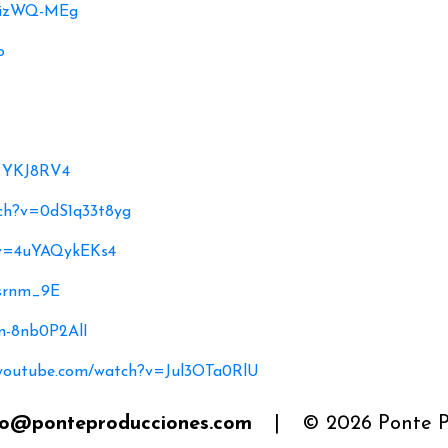
vIizWQ-MEg
o
g_YKJ8RV4
tch?v=0dS1q33t8yg
?v=4uYAQykEKs4
nsrnm_9E
n-8nb0P2AlI
.youtube.com/watch?v=Jul3OTa0RlU
fo@ponteproducciones.com
|
© 2026 Ponte P