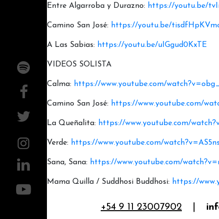
Entre Algarroba y Durazno:
https://youtu.be/t
Camino San José:
https://youtu.be/tisdfHpKVm
A Las Sabias:
https://youtu.be/uIGgud0KxTE
VIDEOS SOLISTA
Calma:
https://www.youtube.com/watch?v=ob
Camino San José:
https://www.youtube.com/wa
La Queñalita:
https://www.youtube.com/watch
Verde:
https://www.youtube.com/watch?v=AS5
Sana, Sana:
https://www.youtube.com/watch?v=
Mama Quilla / Suddhosi Buddhosi:
https://www
+54 9 11 23007902
|
in