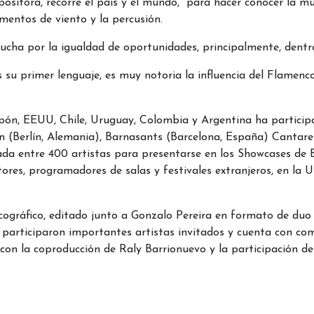
ositora, recorre el país y el mundo, para hacer conocer la músi
umentos de viento y la percusión.
lucha por la igualdad de oportunidades, principalmente, dent
s su primer lenguaje, es muy notoria la influencia del Flamenc
pón, EEUU, Chile, Uruguay, Colombia y Argentina ha participa
 (Berlín, Alemania), Barnasants (Barcelona, España) Cantares
nada entre 400 artistas para presentarse en los Showcases de 
res, programadores de salas y festivales extranjeros, en la Us
scográfico, editado junto a Gonzalo Pereira en formato de duo g
 participaron importantes artistas invitados y cuenta con co
a con la coproducción de Raly Barrionuevo y la participación 