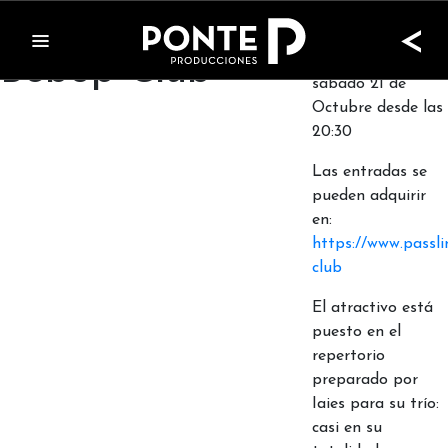
Adrián Iaies Trío en
ADRIÁN IAIES
<
TRÍO se presenta
Bebop Club
en Bebop Club el
sábado 21 de
Octubre desde las
20:30
Las entradas se
pueden adquirir
en:
https://www.passli
club
El atractivo está
puesto en el
repertorio
preparado por
Iaies para su trío:
casi en su