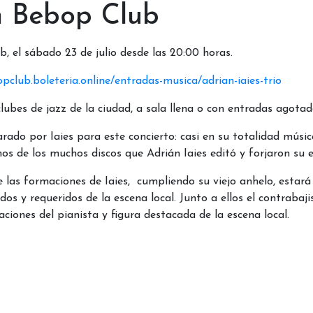
en Bebop Club
, el sábado 23 de julio desde las 20:00 horas.
pclub.boleteria.online/entradas-musica/adrian-iaies-trio
clubes de jazz de la ciudad, a sala llena o con entradas agota
rado por Iaies para este concierto: casi en su totalidad música
os de los muchos discos que Adrián Iaies editó y forjaron su 
de las formaciones de Iaies, cumpliendo su viejo anhelo, esta
s y requeridos de la escena local. Junto a ellos el contrabaji
ciones del pianista y figura destacada de la escena local.