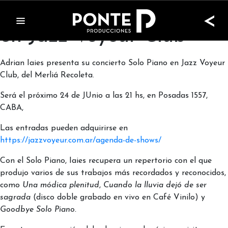
Adrián Iaies Solo Piano
<
en Jazz Voyeur Club
Adrian Iaies presenta su concierto Solo Piano en Jazz Voyeur
Club, del Merliá Recoleta.
Será el próximo 24 de JUnio a las 21 hs, en Posadas 1557,
CABA,
Las entradas pueden adquirirse en
https://jazzvoyeur.com.ar/agenda-de-shows/
Con el Solo Piano, Iaies recupera un repertorio con el que
produjo varios de sus trabajos más recordados y reconocidos,
como
Una módica plenitud
,
Cuando la lluvia dejó de ser
sagrada
(disco doble grabado en vivo en Café Vinilo) y
Goodbye Solo Piano.