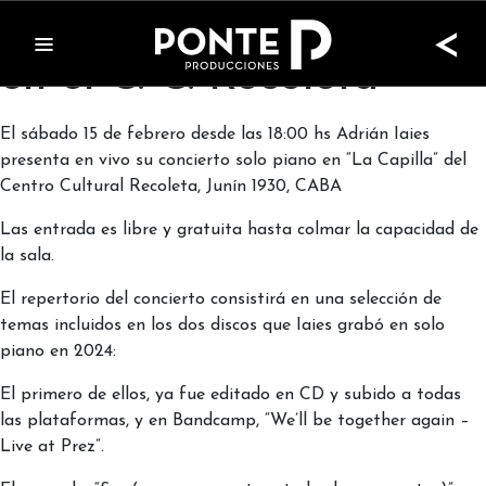
Adrián Iaies Solo Piano
<
en el C. C. Recoleta
El sábado 15 de febrero desde las 18:00 hs Adrián Iaies
presenta en vivo su concierto solo piano en “La Capilla” del
Centro Cultural Recoleta, Junín 1930, CABA
Las entrada es libre y gratuita hasta colmar la capacidad de
la sala.
El repertorio del concierto consistirá en una selección de
temas incluidos en los dos discos que Iaies grabó en solo
piano en 2024:
El primero de ellos, ya fue editado en CD y subido a todas
las plataformas, y en Bandcamp, “We’ll be together again –
Live at Prez”.