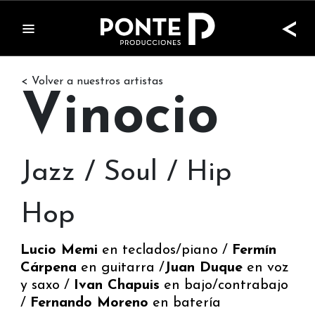
<
< Volver a nuestros artistas
Vinocio
Jazz / Soul / Hip
Hop
Lucio Memi
en teclados/piano /
Fermín
Cárpena
en guitarra /
Juan Duque
en voz
y saxo /
Ivan Chapuis
en bajo/contrabajo
/
Fernando Moreno
en batería