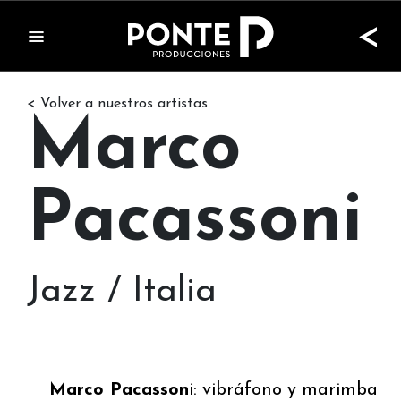
<
< Volver a nuestros artistas
Marco
Pacassoni
Jazz / Italia
Marco Pacasson
i: vibráfono y marimba