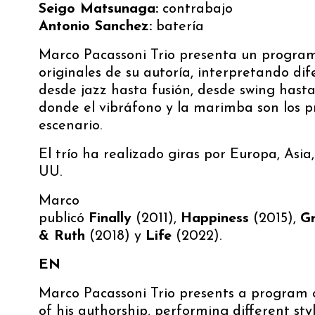
Seigo Matsunaga:
contrabajo
Antonio Sanchez:
batería
Marco Pacassoni Trio presenta un progra
originales de su autoría, interpretando dife
desde jazz hasta fusión, desde swing hasta
donde el vibráfono y la marimba son los p
escenario.
El trío ha realizado giras por Europa, Asia,
UU.
Marco
publicó
Finally
(2011),
Happiness
(2015),
Gr
& Ruth
(2018) y
Life
(2022).
EN
Marco Pacassoni Trio presents a program o
of his authorship, performing different sty