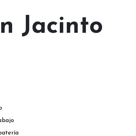
n Jacinto
o
abajo
 batería