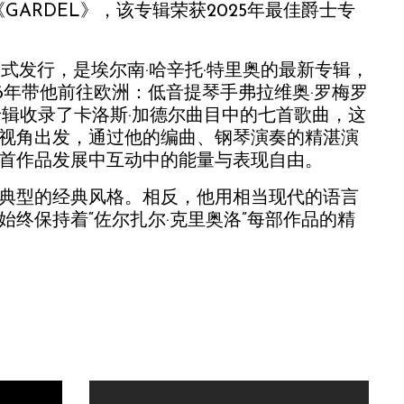
GARDEL》，该专辑荣获2025年最佳爵士专
字格式发行，是埃尔南·哈辛托·特里奥的最新专辑，
6年带他前往欧洲：低音提琴手弗拉维奥·罗梅罗
专辑收录了卡洛斯·加德尔曲目中的七首歌曲，这
视角出发，通过他的编曲、钢琴演奏的精湛演
首作品发展中互动中的能量与表现自由。
典型的经典风格。相反，他用相当现代的语言
始终保持着“佐尔扎尔·克里奥洛”每部作品的精