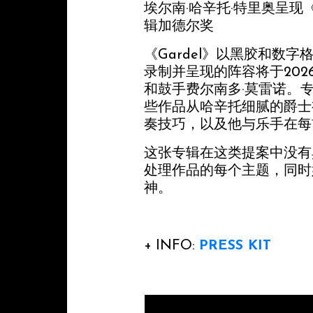
埃尔南·哈辛托·特里奥呈现《
辑加德尔奖
《Gardel》以黑胶和数
录制并呈现的阵容将于202
和鼓手费尔南多·莫雷诺。
些作品从哈辛托细腻的爵士
奏技巧，以及他与乐手在每
这张专辑在这类提案中没有
处理作品的每个主题，同时
神。
+ INFO:
PRESS KIT